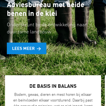
Adviesbureau met beide
benen in de klei
Ondersteunt bij de ontwikkeling naar
duurzame landbouw.
LEES MEER
DE BASIS IN BALANS
Bodem, gewas, dieren en mest horen bij elkaar
en beïnvloeden elkaar voortdurend. Daarbij past
één eenvoudig principe: wat er niet ingaat, komt