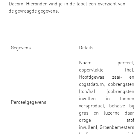
Dacom. Hieronder vind je in de tabel een overzicht van
de gevraagde gegevens.
Gegevens
Details
Naam perceel
oppervlakte (ha)
Hoofdgewas, zaai- e
oogstdatum, opbrengste
(ton/ha) (opbrengste
invullen in tonne
Perceelgegevens
versproduct, behalve bi
gras en luzerne daa
droge sto
invullen), Groenbemester