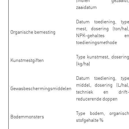
(indien gezaaid)
zaaidatum
Datum toediening, typ
mest, dosering (ton/ha)
Organische bemesting
NPK-gehaltes e
toedieningsmethode
Type kunstmest, doserin
Kunstmestgiften
(kg/ha)
Datum toediening, typ
middel, dosering (L/ha)
Gewasbeschermingsmiddelen
techniek en drift
reducerende doppen
Type bodem, organisc
Bodemmonsters
stofgehalte %